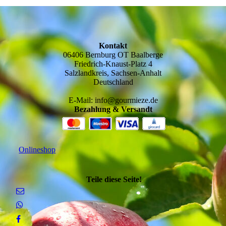
Kontakt
06406 Bernburg OT Baalberge
Friedrich-Knaust-Platz 4
Salzlandkreis, Sachsen-Anhalt
Deutschland
E-Mail: info@gourmieze.de
Bezahlung & Versandt
Onlineshop
Teile diese Seite!