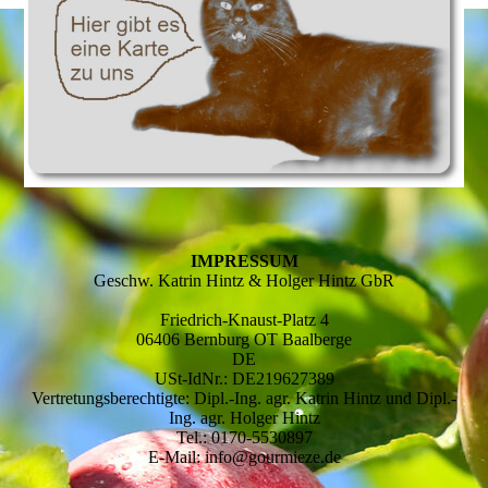
IMPRESSUM
Geschw. Katrin Hintz & Holger Hintz GbR
Friedrich-Knaust-Platz 4
06406 Bernburg OT Baalberge
DE
USt-IdNr.: DE219627389
Vertretungsberechtigte: Dipl.-Ing. agr. Katrin Hintz und Dipl.-
Ing. agr. Holger Hintz
Tel.: 0170-5530897
E-Mail: info@gourmieze.de