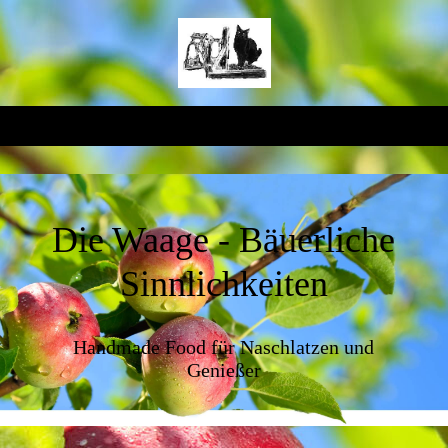
Die Waage - Bäuerliche
Sinnlichkeiten
Handmade Food für Naschlatzen und
Genießer